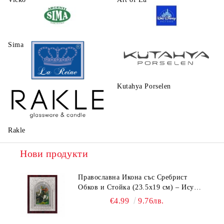
Sima
Walt Disney
Kutahya Porselen
La Reine
Rakle
Нови продукти
Православна Икона със Сребрист
Обков и Стойка (23.5х19 см) – Исус
Христос, Св. Георги, Св. Николай
€4.99
9.76лв.