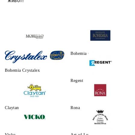
живот!
Morello
Bohemia Crystalite
Bohemia Crystalex
Regent
Claytаn
Rona
Vicko
Art of Luxury Ware