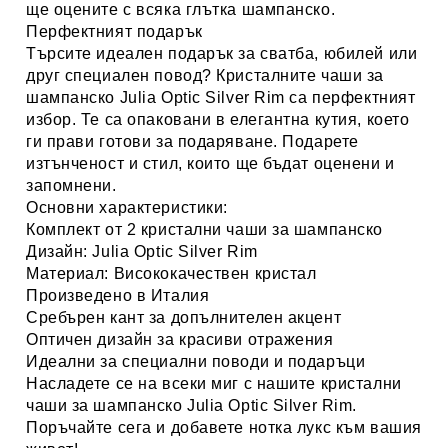
ще оцените с всяка глътка шампанско.
Перфектният подарък
Търсите идеален подарък за сватба, юбилей или
друг специален повод? Кристалните чаши за
шампанско Julia Optic Silver Rim са перфектният
избор. Те са опаковани в елегантна кутия, което
ги прави готови за подаряване. Подарете
изтънченост и стил, които ще бъдат оценени и
запомнени.
Основни характеристики:
Комплект от
2 кристални чаши за шампанско
Дизайн:
Julia Optic Silver Rim
Материал:
Висококачествен кристал
Произведено в
Италия
Сребърен кант
за допълнителен акцент
Оптичен дизайн
за красиви отражения
Идеални за
специални поводи и подаръци
Насладете се на всеки миг с нашите кристални
чаши за шампанско Julia Optic Silver Rim.
Поръчайте сега и добавете нотка лукс към вашия