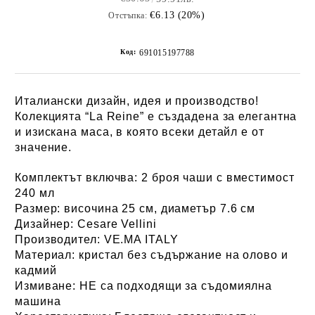
€6.13 (20%)
Отстъпка:
Код:
691015197788
Италиански дизайн, идея и производство!
Колекцията “La Reine” е създадена за елегантна
и изискана маса, в която всеки детайл е от
значение.
Комплектът включва:
2 броя чаши с вместимост
240 мл
Размер:
височина 25 см, диаметър 7.6 см
Дизайнер:
Cesare Vellini
Производител:
VE.MA ITALY
Материал:
кристал без съдържание на олово и
кадмий
Измиване:
НЕ са подходящи за съдомиялна
машина