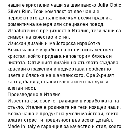
нашите кристални чаши за шампанско
Julia Optic
Silver Rim
. Този комплект от две чаши е
перфектното допълнение към всеки празник,
романтична вечеря или специален повод.
Изработени с прецизност в Италия, тези чаши са
символ на качество и стил.
Изискан дизайн и майсторска изработка
Всяка чаша е изработена от висококачествен
кристал, който придава неповторим блясък и
чистота. Оптичният дизайн на стъклото създава
красиви отражения и подчертава перфектно
цвета и блясъка на шампанското. Сребърният
кант добавя допълнителен акцент на лукс и
елегантност.
Произведено в Италия
Известна със своите традиции в изработката на
стъкло, Италия е родината на тези изящни чаши.
Всяка чаша е продукт на умели майстори, които
влагат страст и прецизност във всеки детайл.
Made in Italy е гаранция за качество и стил, които