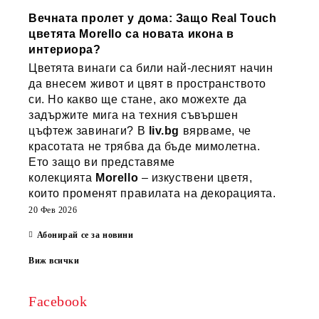
Вечната пролет у дома: Защо Real Touch
цветята Morello са новата икона в
интериора?
Цветята винаги са били най-лесният начин
да внесем живот и цвят в пространството
си. Но какво ще стане, ако можехте да
задържите мига на техния съвършен
цъфтеж завинаги? В
liv.bg
вярваме, че
красотата не трябва да бъде мимолетна.
Ето защо ви представяме
колекцията
Morello
– изкуствени цветя,
които променят правилата на декорацията.
20 Фев 2026
Абонирай се за новини
Виж всички
Facebook