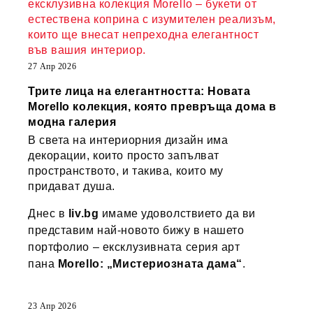
ексклузивна колекция Morello – букети от
естествена коприна с изумителен реализъм,
които ще внесат непреходна елегантност
във вашия интериор.
27 Апр 2026
Трите лица на елегантността: Новата
Morello колекция, която превръща дома в
модна галерия
В света на интериорния дизайн има
декорации, които просто запълват
пространството, и такива, които му
придават душа.
Днес в
liv.bg
имаме удоволствието да ви
представим най-новото бижу в нашето
портфолио – ексклузивната серия арт
пана
Morello: „Мистериозната дама“
.
23 Апр 2026