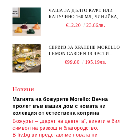
ЧАША ЗА ДЪЛГО КАФЕ ИЛИ
КАПУЧИНО 160 МЛ, ЧИНИЙКА,
ЛЪЖИЧКА GREEN, ORANGE LOVE
€12.20
23.86лв.
COMPLETELY - МНОГО
КАЧЕСТВЕН ПОРЦЕЛАН
СЕРВИЗ ЗА ХРАНЕНЕ MORELLO
LEMON GARDEN 18 ЧАСТИ -
ПОРЦЕЛАН
€99.80
195.19лв.
Новини
Магията на божурите Morello: Вечна
пролет във вашия дом с новата ни
колекция от естествена коприна
Божурът – „царят на цветята“, винаги е бил
символ на разкош и благородство.
В liv.bg ви представяме новата ни