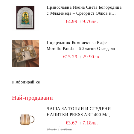
Православна Икона Света Богородица
с Младенеца – Сребрист Обков и
Стойка (23.5х19 см, 6 Модела)
€4.99
9.76лв.
Порцеланов Комплект за Кафе
Morello Panda – 6 Златни Огледални
Чаши с Анаморфно Отражение и
€15.29
29.90лв.
Чинийки
Абонирай се
Най-продавани
ЧАША ЗА ТОПЛИ И СТУДЕНИ
НАПИТКИ PRESS ART 400 МЛ,
БОРОСИЛИКАТНО СТЪКЛО
€3.67
7.18лв.
€4.59
8.98лв.