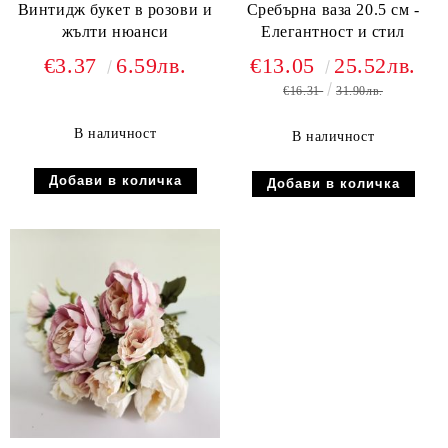
Винтидж букет в розови и
Сребърна ваза 20.5 см -
жълти нюанси
Елегантност и стил
€3.37
6.59лв.
€13.05
25.52лв.
€16.31
31.90лв.
В наличност
В наличност