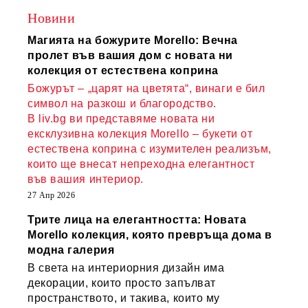
Новини
Магията на божурите Morello: Вечна
пролет във вашия дом с новата ни
колекция от естествена коприна
Божурът – „царят на цветята“, винаги е бил
символ на разкош и благородство.
В liv.bg ви представяме новата ни
ексклузивна колекция Morello – букети от
естествена коприна с изумителен реализъм,
които ще внесат непреходна елегантност
във вашия интериор.
27 Апр 2026
Трите лица на елегантността: Новата
Morello колекция, която превръща дома в
модна галерия
В света на интериорния дизайн има
декорации, които просто запълват
пространството, и такива, които му