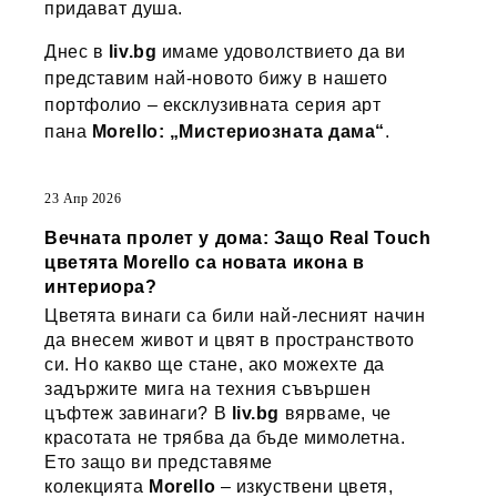
придават душа.
Днес в
liv.bg
имаме удоволствието да ви
представим най-новото бижу в нашето
портфолио – ексклузивната серия арт
пана
Morello: „Мистериозната дама“
.
23 Апр 2026
Вечната пролет у дома: Защо Real Touch
цветята Morello са новата икона в
интериора?
Цветята винаги са били най-лесният начин
да внесем живот и цвят в пространството
си. Но какво ще стане, ако можехте да
задържите мига на техния съвършен
цъфтеж завинаги? В
liv.bg
вярваме, че
красотата не трябва да бъде мимолетна.
Ето защо ви представяме
колекцията
Morello
– изкуствени цветя,