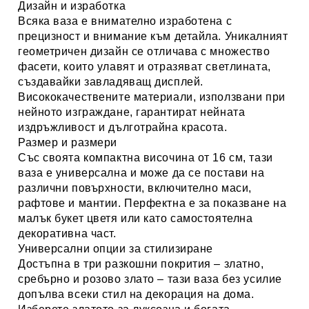
Дизайн и изработка
Всяка ваза е внимателно изработена с
прецизност и внимание към детайла.
Уникалният
геометричен дизайн
се отличава с множество
фасети, които улавят и отразяват светлината,
създавайки завладяващ дисплей.
Висококачествените материали
, използвани при
нейното изграждане, гарантират нейната
издръжливост и дълготрайна красота.
Размер и размери
Със своята
компактна височина от 16 см
, тази
ваза е универсална и може да се постави на
различни повърхности, включително маси,
рафтове и мантии. Перфектна е за показване на
малък букет цветя или като самостоятелна
декоративна част.
Универсални опции за стилизиране
Достъпна в три разкошни покрития –
златно,
сребърно и розово злато
– тази ваза без усилие
допълва всеки стил на декорация на дома.