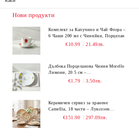
Rakle
Нови продукти
Комплект за Капучино и Чай Флора –
6 Чаши 200 мл с Чинийки, Порцелан
€10.99
21.49лв.
Дълбока Порцеланова Чиния Morello
Лимони, 20.5 см –
Средиземноморски Стил
€1.79
3.50лв.
Керамичен сервиз за хранене
Camellia, 18 части – Луксозен
комплект чинии с флорален мотив
€151.90
297.09лв.