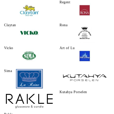
Regent
Claytаn
Rona
Vicko
Art of Luxury Ware
Sima
Walt Disney
Kutahya Porselen
La Reine