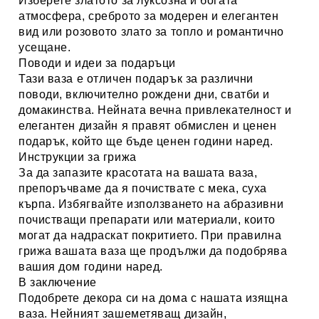
Изберете златото за луксозна и богата
атмосфера, среброто за модерен и елегантен
вид или розовото злато за топло и романтично
усещане.
Поводи и идеи за подаръци
Тази ваза е отличен подарък за различни
поводи, включително рождени дни, сватби и
домакинства. Нейната вечна привлекателност и
елегантен дизайн я правят обмислен и ценен
подарък, който ще бъде ценен години наред.
Инструкции за грижа
За да запазите красотата на вашата ваза,
препоръчваме да я почиствате с мека, суха
кърпа. Избягвайте използването на абразивни
почистващи препарати или материали, които
могат да надраскат покритието. При правилна
грижа вашата ваза ще продължи да подобрява
вашия дом години наред.
В заключение
Подобрете декора си на дома с нашата изящна
ваза. Нейният зашеметяващ дизайн,