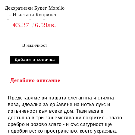
Декоративен Букет Morello
– Изискани Копринени
Божури и Рози, Лилаво и
€3.37
6.59лв.
Екрю, 30 см
В наличност
Детайлно описание
Представяме ви нашата елегантна и стилна
ваза, идеална за добавяне на нотка лукс и
изтънченост към всеки дом. Тази ваза е
достъпна в три зашеметяващи покрития -
злато,
сребро и розово злато
- и със сигурност ще
подобри всяко пространство, което украсява.