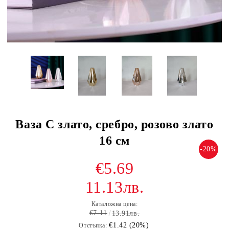
Ваза C злато, сребро, розово злато
16 см
-20%
€5.69
11.13лв.
Каталожна цена:
€7.11
13.91лв.
€1.42 (20%)
Отстъпка: