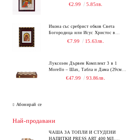
Николай, Св. Георги, Исус Христос,
€2.99
5.85лв.
Богородица
Икона със сребрист обков Света
Богородица или Исус Христос в
рамка бордо и злато (18.5х15.5 см)
€7.99
15.63лв.
Луксозен Дървен Комплект 3 в 1
Morello – Шах, Табла и Дама (29см /
39см / 49см)
€47.99
93.86лв.
Абонирай се
Най-продавани
ЧАША ЗА ТОПЛИ И СТУДЕНИ
НАПИТКИ PRESS ART 400 МЛ,