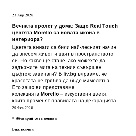
23 Апр 2026
Вечната пролет у дома: Защо Real Touch
цветята Morello са новата икона в
интериора?
Цветята винаги са били най-лесният начин
да внесем живот и цвят в пространството
си. Но какво ще стане, ако можехте да
задържите мига на техния съвършен
цъфтеж завинаги? В
liv.bg
вярваме, че
красотата не трябва да бъде мимолетна.
Ето защо ви представяме
колекцията
Morello
– изкуствени цветя,
които променят правилата на декорацията.
20 Фев 2026
Абонирай се за новини
Виж всички