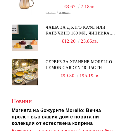
БОРОСИЛИКАТНО СТЪКЛО
€3.67
7.18лв.
€4.59
8.98лв.
ЧАША ЗА ДЪЛГО КАФЕ ИЛИ
КАПУЧИНО 160 МЛ, ЧИНИЙКА,
ЛЪЖИЧКА GREEN, ORANGE LOVE
€12.20
23.86лв.
COMPLETELY - МНОГО
КАЧЕСТВЕН ПОРЦЕЛАН
СЕРВИЗ ЗА ХРАНЕНЕ MORELLO
LEMON GARDEN 18 ЧАСТИ -
ПОРЦЕЛАН
€99.80
195.19лв.
Новини
Магията на божурите Morello: Вечна
пролет във вашия дом с новата ни
колекция от естествена коприна
Божурът – „царят на цветята“, винаги е бил