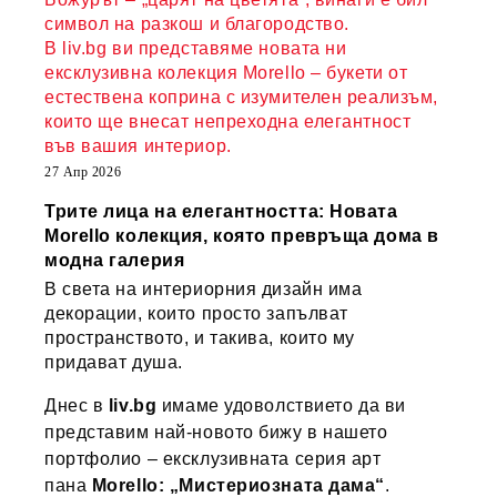
символ на разкош и благородство.
В liv.bg ви представяме новата ни
ексклузивна колекция Morello – букети от
естествена коприна с изумителен реализъм,
които ще внесат непреходна елегантност
във вашия интериор.
27 Апр 2026
Трите лица на елегантността: Новата
Morello колекция, която превръща дома в
модна галерия
В света на интериорния дизайн има
декорации, които просто запълват
пространството, и такива, които му
придават душа.
Днес в
liv.bg
имаме удоволствието да ви
представим най-новото бижу в нашето
портфолио – ексклузивната серия арт
пана
Morello: „Мистериозната дама“
.