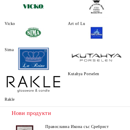
Vicko
Art of Luxury Ware
Sima
Walt Disney
Kutahya Porselen
La Reine
Rakle
Нови продукти
Православна Икона със Сребрист