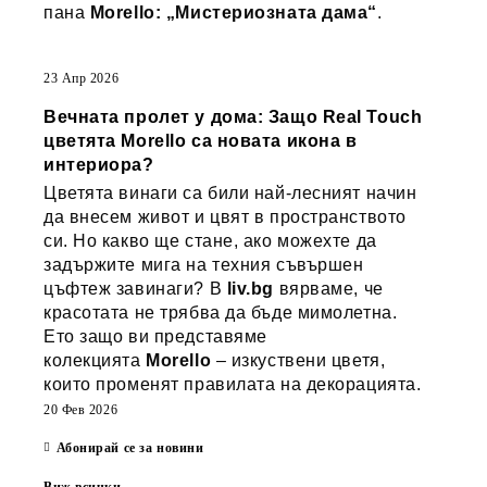
пана
Morello: „Мистериозната дама“
.
23 Апр 2026
Вечната пролет у дома: Защо Real Touch
цветята Morello са новата икона в
интериора?
Цветята винаги са били най-лесният начин
да внесем живот и цвят в пространството
си. Но какво ще стане, ако можехте да
задържите мига на техния съвършен
цъфтеж завинаги? В
liv.bg
вярваме, че
красотата не трябва да бъде мимолетна.
Ето защо ви представяме
колекцията
Morello
– изкуствени цветя,
които променят правилата на декорацията.
20 Фев 2026
Абонирай се за новини