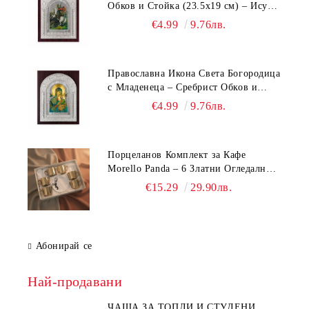
Обков и Стойка (23.5х19 см) – Исус
Христос, Св. Георги, Св. Николай
€4.99
9.76лв.
Православна Икона Света Богородица
с Младенеца – Сребрист Обков и
Стойка (23.5х19 см, 6 Модела)
€4.99
9.76лв.
Порцеланов Комплект за Кафе
Morello Panda – 6 Златни Огледални
Чаши с Анаморфно Отражение и
€15.29
29.90лв.
Чинийки
Абонирай се
Най-продавани
ЧАША ЗА ТОПЛИ И СТУДЕНИ