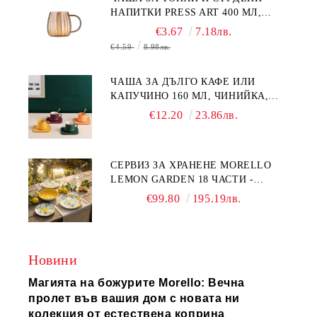
НАПИТКИ PRESS ART 400 МЛ,
БОРОСИЛИКАТНО СТЪКЛО
€3.67
7.18лв.
€4.59
8.98лв.
ЧАША ЗА ДЪЛГО КАФЕ ИЛИ
КАПУЧИНО 160 МЛ, ЧИНИЙКА,
ЛЪЖИЧКА GREEN, ORANGE LOVE
€12.20
23.86лв.
COMPLETELY - МНОГО
КАЧЕСТВЕН ПОРЦЕЛАН
СЕРВИЗ ЗА ХРАНЕНЕ MORELLO
LEMON GARDEN 18 ЧАСТИ -
ПОРЦЕЛАН
€99.80
195.19лв.
Новини
Магията на божурите Morello: Вечна
пролет във вашия дом с новата ни
колекция от естествена коприна