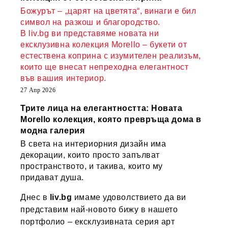
Божурът – „царят на цветята“, винаги е бил
символ на разкош и благородство.
В liv.bg ви представяме новата ни
ексклузивна колекция Morello – букети от
естествена коприна с изумителен реализъм,
които ще внесат непреходна елегантност
във вашия интериор.
27 Апр 2026
Трите лица на елегантността: Новата
Morello колекция, която превръща дома в
модна галерия
В света на интериорния дизайн има
декорации, които просто запълват
пространството, и такива, които му
придават душа.
Днес в
liv.bg
имаме удоволствието да ви
представим най-новото бижу в нашето
портфолио – ексклузивната серия арт