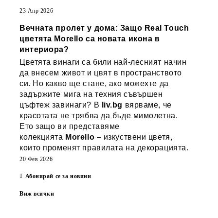
23 Апр 2026
Вечната пролет у дома: Защо Real Touch
цветята Morello са новата икона в
интериора?
Цветята винаги са били най-лесният начин
да внесем живот и цвят в пространството
си. Но какво ще стане, ако можехте да
задържите мига на техния съвършен
цъфтеж завинаги? В
liv.bg
вярваме, че
красотата не трябва да бъде мимолетна.
Ето защо ви представяме
колекцията
Morello
– изкуствени цветя,
които променят правилата на декорацията.
20 Фев 2026
Абонирай се за новини
Виж всички