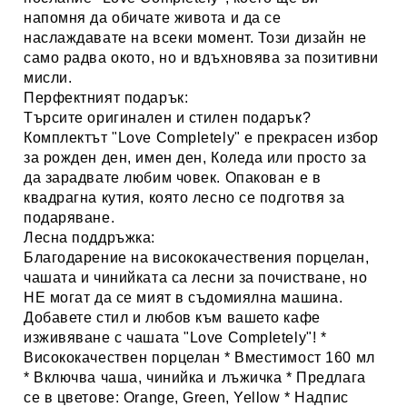
напомня да обичате живота и да се
наслаждавате на всеки момент. Този дизайн не
само радва окото, но и вдъхновява за позитивни
мисли.
Перфектният подарък:
Търсите оригинален и стилен подарък?
Комплектът "Love Completely" е прекрасен избор
за рожден ден, имен ден, Коледа или просто за
да зарадвате любим човек. Опакован е в
квадрагна кутия, която лесно се подготвя за
подаряване.
Лесна поддръжка:
Благодарение на висококачествения порцелан,
чашата и чинийката са лесни за почистване, но
НЕ могат да се мият в съдомиялна машина.
Добавете стил и любов към вашето кафе
изживяване с чашата "Love Completely"!
*
Висококачествен порцелан * Вместимост 160 мл
* Включва чаша, чинийка и лъжичка * Предлага
се в цветове: Orange, Green, Yellow * Надпис