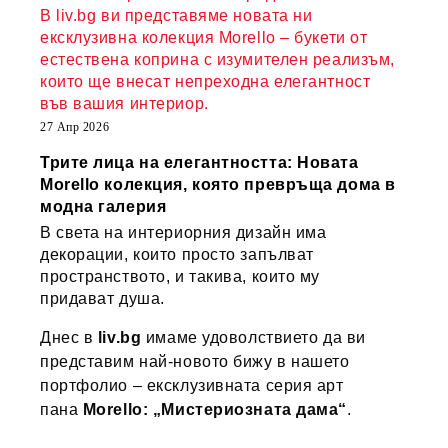
В liv.bg ви представяме новата ни
ексклузивна колекция Morello – букети от
естествена коприна с изумителен реализъм,
които ще внесат непреходна елегантност
във вашия интериор.
27 Апр 2026
Трите лица на елегантността: Новата
Morello колекция, която превръща дома в
модна галерия
В света на интериорния дизайн има
декорации, които просто запълват
пространството, и такива, които му
придават душа.
Днес в
liv.bg
имаме удоволствието да ви
представим най-новото бижу в нашето
портфолио – ексклузивната серия арт
пана
Morello: „Мистериозната дама“
.