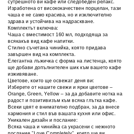
сутрешното ви кафе или следобеден релакс.
Изработена от
висококачествен порцелан
, тази
чаша е не само красива, но и изключително
здрава и устойчива на надраскване.
Комплектът включва:
Чаша с вместимост
160 мл
, подходяща за
всякакъв вид кафе напитки.
Стилно съчетана чинийка, която придава
завършен вид на комплекта.
Елегантна лъжичка с форма на листенца, която
ще добави допълнителен шик към вашето кафе
изживяване.
Цветове, които ще освежат деня ви:
Изберете от нашите свежи и ярки цветове –
Orange, Green, Yellow – за да добавите нотка на
радост и позитивизъм към всяка глътка кафе.
Всеки цвят е внимателно подбран, за да внесе
хармония и стил във вашата кухня или офис.
Уникален дизайн и послание:
Всяка чаша и чинийка са украсени с нежното
послание "Love Completely", което ще ви