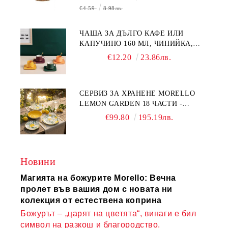
€4.59
8.98лв.
ЧАША ЗА ДЪЛГО КАФЕ ИЛИ
КАПУЧИНО 160 МЛ, ЧИНИЙКА,
ЛЪЖИЧКА GREEN, ORANGE LOVE
€12.20
23.86лв.
COMPLETELY - МНОГО
КАЧЕСТВЕН ПОРЦЕЛАН
СЕРВИЗ ЗА ХРАНЕНЕ MORELLO
LEMON GARDEN 18 ЧАСТИ -
ПОРЦЕЛАН
€99.80
195.19лв.
Новини
Магията на божурите Morello: Вечна
пролет във вашия дом с новата ни
колекция от естествена коприна
Божурът – „царят на цветята“, винаги е бил
символ на разкош и благородство.