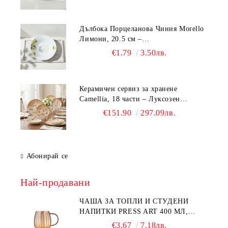
Дълбока Порцеланова Чиния Morello
Лимони, 20.5 см –
Средиземноморски Стил
€1.79
3.50лв.
Керамичен сервиз за хранене
Camellia, 18 части – Луксозен
комплект чинии с флорален мотив
€151.90
297.09лв.
Абонирай се
Най-продавани
ЧАША ЗА ТОПЛИ И СТУДЕНИ
НАПИТКИ PRESS ART 400 МЛ,
БОРОСИЛИКАТНО СТЪКЛО
€3.67
7.18лв.